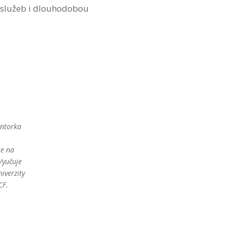
u služeb i dlouhodobou
entorka
se na
 Vyučuje
iverzity
CF.