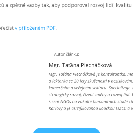
 a zpětné vazby tak, aby podporoval rozvoj lidí, kvalit
přečíst
v přiloženém PDF
.
Autor článku:
Mgr. Taťána Plecháčková
Mgr. Taťána Plecháčková je konzultantka, m
a lektorka se 20 lety zkušeností v neziskovém,
komerčním a veřejném sektoru. Specializuje 
strategický rozvoj, řízení změny a rozvoj lidí.
řízení NGOs na Fakultě humanitních studií Un
Karlovy a je certifikovanou koučkou EMCC a I