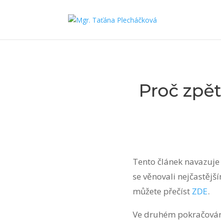
Proč zpě
Tento článek navazuje 
se věnovali nejčastějš
můžete přečíst
ZDE
.
Ve druhém pokračování